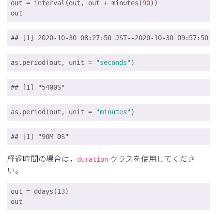
out = interval(out, out + minutes(
90
))

out
## [1] 2020-10-30 08:27:50 JST--2020-10-30 09:57:50 J
as.period(out, unit = 
"seconds"
)
## [1] "5400S"
as.period(out, unit = 
"minutes"
)
## [1] "90M 0S"
経過時間の場合は，
クラスを使用してくださ
duration
い。
out = ddays(
13
)

out