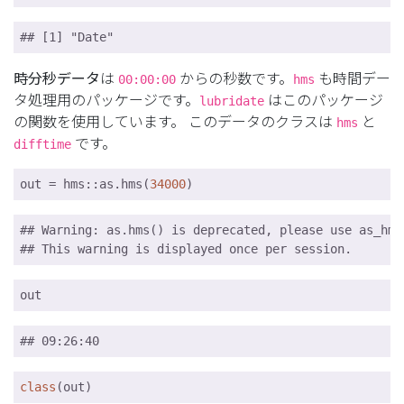
## [1] "Date"
時分秒データ
は
からの秒数です。
も時間デー
00:00:00
hms
タ処理用のパッケージです。
はこのパッケージ
lubridate
の関数を使用しています。 このデータのクラスは
と
hms
です。
difftime
out = hms::as.hms(
34000
)
## Warning: as.hms() is deprecated, please use as_hms(
## This warning is displayed once per session.
out
## 09:26:40
class
(out)