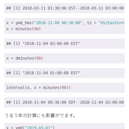
## [1] 2018-03-11 01:30:00 EST--2018-03-11 03:00:00 E
x = ymd_hms(
"2018-11-04 00:30:00"
, tz = 
"US/Eastern"
)

x + minutes(
90
)
## [1] "2018-11-04 02:00:00 EST"
x + dminutes(
90
)
## [1] "2018-11-04 01:00:00 EST"
interval(x, x + minutes(
90
))
## [1] 2018-11-04 00:30:00 EDT--2018-11-04 02:00:00 E
うるう年の計算にも影響がでます。
x = ymd(
"2019-03-01"
)
