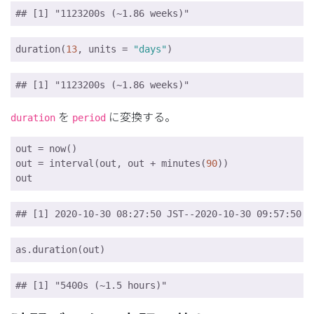
## [1] "1123200s (~1.86 weeks)"
duration(
13
, units = 
"days"
)
## [1] "1123200s (~1.86 weeks)"
を
に変換する。
duration
period
out = now()

out = interval(out, out + minutes(
90
))

out
## [1] 2020-10-30 08:27:50 JST--2020-10-30 09:57:50 J
as.duration(out)
## [1] "5400s (~1.5 hours)"