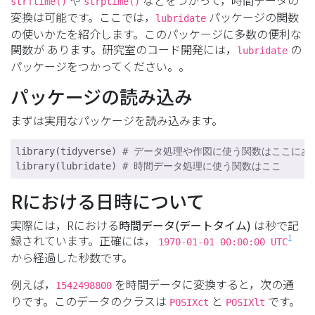
や
などをつかって，時間データの
strftime()
strptime()
変換は可能です。ここでは，
パッケージの関数
lubridate
の使いかたを紹介します。このパッケージに多数の便利な
関数が あります。研究室のコード開発には，
の
lubridate
パッケージをつかってください。。
パッケージの読み込み
まずは実用なパッケージを読み込みます。
library(tidyverse) 
# データ処理や作図に使う関数はここにあ
library(lubridate) 
# 時間データ処理に使う関数はここ
Rにおける日時について
実際には，Rにおける
時間データ(デートタイム)
は秒で記
1
録されています。正確には，
1970-01-01 00:00:00 UTC
から経過した秒数です。
例えば，
を時間データに変換すると，次の通
1542498800
りです。このデータのクラスは
と
です。
POSIXct
POSIXlt