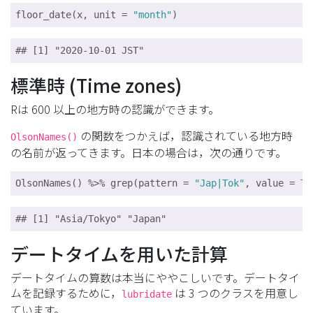
floor_date(x, unit = 
"month"
)
## [1] "2020-10-01 JST"
標準時 (Time zones)
Rは 600 以上の地方時の認識ができます。
の関数をつかえば，認識されている地方時
OlsonNames()
の名前が返ってきます。日本の場合は，次の通りです。
OlsonNames() %>% grep(pattern = 
"Jap|Tok"
, value = 
TR
## [1] "Asia/Tokyo" "Japan"
デートタイムを用いた計算
デートタイムの算数は本当にややこしいです。デートタイ
ムを記録するために，
は 3 つのクラスを用意し
lubridate
ています。