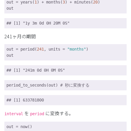
out = years(
1
) + months(
3
) + minutes(
20
)

out
## [1] "1y 3m 0d 0H 20M 0S"
241ヶ月の期間
out = period(
241
, units = 
"months"
)

out
## [1] "241m 0d 0H 0M 0S"
period_to_seconds(out) 
# 秒に変換する
## [1] 633781800
を
に変換する。
interval
period
out = now()
