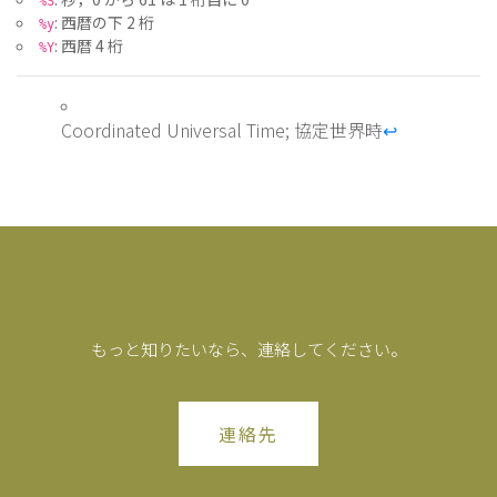
%S
: 西暦の下 2 桁
%y
: 西暦 4 桁
%Y
Coordinated Universal Time; 協定世界時
↩︎
もっと知りたいなら、連絡してください。
連絡先