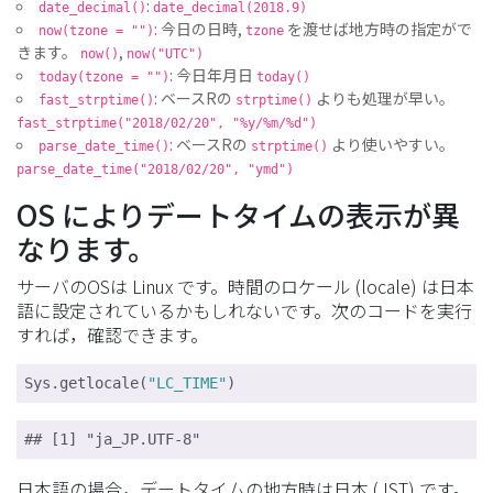
:
date_decimal()
date_decimal(2018.9)
: 今日の日時,
を渡せば地方時の指定がで
now(tzone = "")
tzone
きます。
,
now()
now("UTC")
: 今日年月日
today(tzone = "")
today()
: ベースRの
よりも処理が早い。
fast_strptime()
strptime()
fast_strptime("2018/02/20", "%y/%m/%d")
: ベースRの
より使いやすい。
parse_date_time()
strptime()
parse_date_time("2018/02/20", "ymd")
OS によりデートタイムの表示が異
なります。
サーバのOSは Linux です。時間のロケール (locale) は日本
語に設定されているかもしれないです。次のコードを実行
すれば，確認できます。
Sys.getlocale(
"LC_TIME"
)
## [1] "ja_JP.UTF-8"
日本語の場合，デートタイムの地方時は日本 (JST) です。