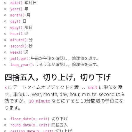
: 年月日
date()
: 年
year()
: 月
month()
: 日
day()
: 曜日
wday()
: 時
hour()
: 分
minute()
: 秒
second()
: 週
week()
,
: 午前か午後を確認し，論理値を返す。
am()
pm()
: うるう年か確認し，論理値を返す。
leap_year()
四捨五入，切り上げ，切り下げ
にデートタイムオブジェクトを渡し，
に単位を渡
x
unit
す。単位に，year, month, day, hour, minute, second は有
効ですが，
などにすると 10分間隔の単位にな
10 minute
ります。
: 切り下げ
floor_date(x, unit)
: 四捨五入
round_date(x, unit)
: 切り上げ
ceiling_date(x, unit)