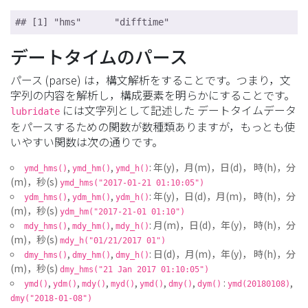
## [1] "hms"      "difftime"
デートタイムのパース
パース (parse) は，構文解析をすることです。つまり，文
字列の内容を解析し，構成要素を明らかにすることです。
には文字列として記述した デートタイムデータ
lubridate
をパースするための関数が数種類ありますが，もっとも使
いやすい関数は次の通りです。
,
,
: 年(y)，月(m)，日(d)， 時(h)，分
ymd_hms()
ymd_hm()
ymd_h()
(m)，秒(s)
ymd_hms("2017-01-21 01:10:05")
,
,
: 年(y)，日(d)，月(m)， 時(h)，分
ydm_hms()
ydm_hm()
ydm_h()
(m)，秒(s)
ydm_hm("2017-21-01 01:10")
,
,
: 月(m)，日(d)，年(y)， 時(h)，分
mdy_hms()
mdy_hm()
mdy_h()
(m)，秒(s)
mdy_h("01/21/2017 01")
,
,
: 日(d)，月(m)，年(y)， 時(h)，分
dmy_hms()
dmy_hm()
dmy_h()
(m)，秒(s)
dmy_hms("21 Jan 2017 01:10:05")
,
,
,
,
,
,
:
,
ymd()
ydm()
mdy()
myd()
ymd()
dmy()
dym()
ymd(20180108)
dmy("2018-01-08")