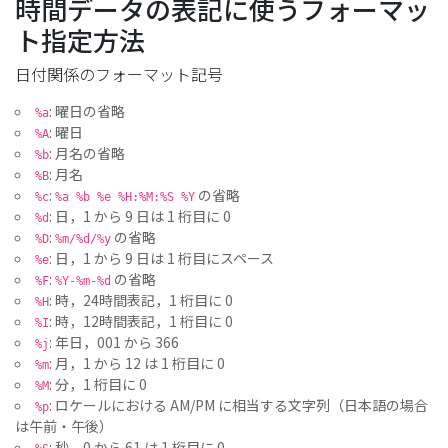
時間データの表記に使うフォーマッ
ト指定方法
日付関係のフォーマット記号
: 曜日の省略
%a
: 曜日
%A
: 月名の省略
%b
: 月名
%B
:
の省略
%c
%a %b %e %H:%M:%S %Y
: 日，1 から 9 日は 1 桁目に 0
%d
:
の省略
%D
%m/%d/%y
: 日，1 から 9 日は 1 桁目にスペース
%e
:
の省略
%F
%Y-%m-%d
: 時，24時間表記，1 桁目に 0
%H
: 時，12時間表記，1 桁目に 0
%I
: 年日，001 から 366
%j
: 月，1 から 12 は 1 桁目に 0
%m
: 分，1 桁目に 0
%M
: ロケールにおける AM/PM に相当する文字列（日本語の場合
%p
は午前・午後）
: 秒，0 から 61 は 1 桁目に 0